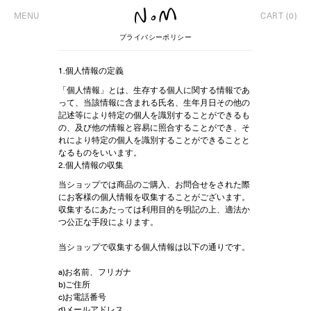
MENU
CART (0)
プライバシーポリシー
1.個人情報の定義
「個人情報」とは、生存する個人に関する情報であ
って、当該情報に含まれる氏名、生年月日その他の
記述等により特定の個人を識別することができるも
の、及び他の情報と容易に照合することができ、そ
れにより特定の個人を識別することができることと
なるものをいいます。
2.個人情報の収集
当ショップでは商品のご購入、お問合せをされた際
にお客様の個人情報を収集することがございます。
収集するにあたっては利用目的を明記の上、適法か
つ公正な手段によります。
当ショップで収集する個人情報は以下の通りです。
a)お名前、フリガナ
b)ご住所
c)お電話番号
d)メールアドレス