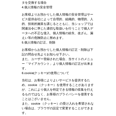
タを交換する場合
4.個人情報の安全管理
お客様よりお預かりした個人情報の安全管理はサー
ビス提供会社によって合理的、組織的、物理的、人
的、技術的施策を講じるとともに、当ショップでは
関連法令に準じた適切な取扱いを行うことで個人デ
ータへの不正な侵入、個人情報の紛失、改ざん、漏
えい等の危険防止に努めます。
5.個人情報の訂正、削除
お客様からお預かりした個人情報の訂正・削除は下
記の問合せ先よりお知らせ下さい。
また、ユーザー登録された場合、当サイトのメニュ
ー「マイアカウント」より個人情報の訂正が出来ま
す。
6.cookie(クッキー)の使用について
当社は、お客様によりよいサービスを提供するた
め、cookie （クッキー）を使用することがあります
が、これにより個人を特定できる情報の収集を行え
るものではなく、お客様のプライバシーを侵害する
ことはございません。
また、cookie （クッキー）の受け入れを希望されな
い場合は、ブラウザの設定で変更することができま
す。