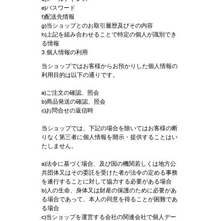
e)パスワード
f)配送先情報
g)当ショップとのお取引履歴及びその内容
h)上記を組み合わせることで特定の個人が識別でき
る情報
3.個人情報の利用
当ショップではお客様からお預かりした個人情報の
利用目的は以下の通りです。
a)ご注文の確認、照会
b)商品発送の確認、照会
c)お問合せの返信時
当ショップでは、下記の場合を除いてはお客様の断
りなく第三者に個人情報を開示・提供することはい
たしません。
a)法令に基づく場合、及び国の機関若しくは地方公
共団体又はその委託を受けた者が法令の定める事務
を遂行することに対して協力する必要がある場合
b)人の生命、身体又は財産の保護のために必要があ
る場合であって、本人の同意を得ることが困難であ
る場合
c)当ショップを運営する会社の関連会社で個人デー