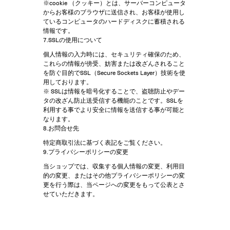
※cookie （クッキー）とは、サーバーコンピュータ
からお客様のブラウザに送信され、お客様が使用し
ているコンピュータのハードディスクに蓄積される
情報です。
7.SSLの使用について
個人情報の入力時には、セキュリティ確保のため、
これらの情報が傍受、妨害または改ざんされること
を防ぐ目的でSSL（Secure Sockets Layer）技術を使
用しております。
※ SSLは情報を暗号化することで、盗聴防止やデー
タの改ざん防止送受信する機能のことです。SSLを
利用する事でより安全に情報を送信する事が可能と
なります。
8.お問合せ先
特定商取引法に基づく表記をご覧ください。
9.プライバシーポリシーの変更
当ショップでは、収集する個人情報の変更、利用目
的の変更、またはその他プライバシーポリシーの変
更を行う際は、当ページへの変更をもって公表とさ
せていただきます。