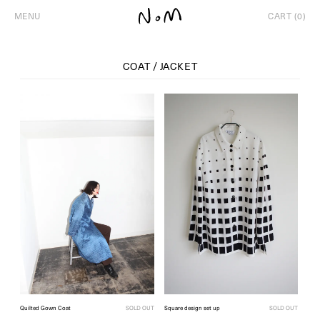
MENU
CART (0)
COAT / JACKET
Quilted Gown Coat
SOLD OUT
Square design set up
SOLD OUT